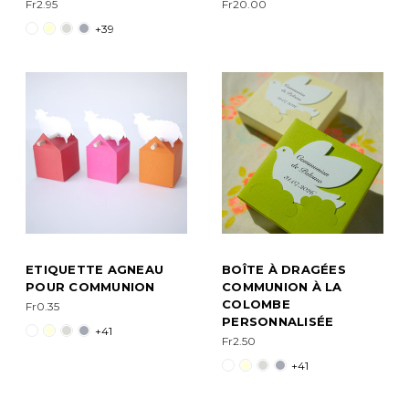
Fr2.95
Fr20.00
+39
ETIQUETTE AGNEAU
BOÎTE À DRAGÉES
POUR COMMUNION
COMMUNION À LA
COLOMBE
Fr0.35
PERSONNALISÉE
+41
Fr2.50
+41