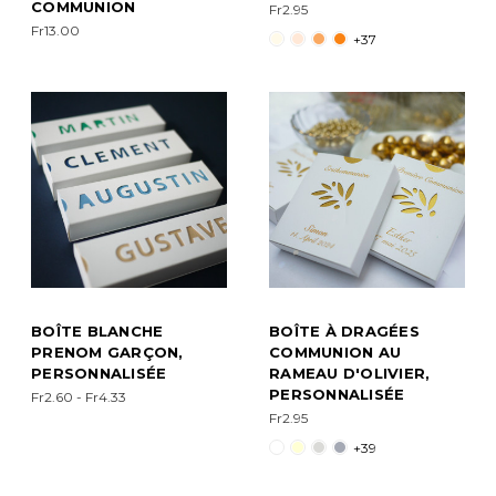
COMMUNION
Fr2.95
Fr13.00
+37
BOÎTE BLANCHE
BOÎTE À DRAGÉES
PRENOM GARÇON,
COMMUNION AU
PERSONNALISÉE
RAMEAU D'OLIVIER,
PERSONNALISÉE
Fr2.60 - Fr4.33
Fr2.95
+39