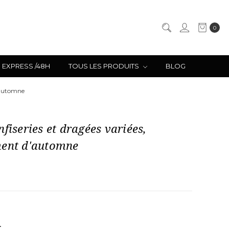
0
EXPRESS /48H
TOUS LES PRODUITS
BLOG
d'automne
nfiseries et dragées variées,
ment d'automne
UGMENTER