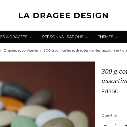
LA DRAGEE DESIGN
TES À DRAGÉES
PERSONNALISATIONS
THÈMES
Dragées et confiseries
300 g confiseries et dragées variées, assortiment 
300 g co
assorti
Fr13.50
Quantité :
DIMINUER
A