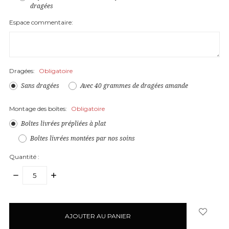
dragées
Espace commentaire:
Dragées:
Obligatoire
Sans dragées
Avec 40 grammes de dragées amande
Montage des boîtes:
Obligatoire
Boîtes livrées prépliées à plat
Boîtes livrées montées par nos soins
Quantité :
DIMINUER
AUGMENTER
LA
LA
QUANTITÉ
QUANTITÉ
articles
:
:
en
stock