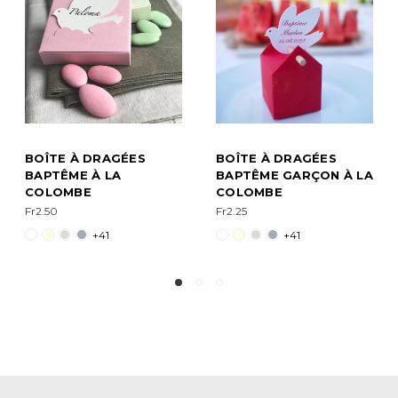
BOÎTE DRAGÉES
BOÎTE À DRAGÉES
LA
BAPTÊME D'AUTOMNE
BAPTÊME D'ÉTÉ À LA
À LA COLOMBE
COLOMBE
PERSONNALISÉE
PERSONNALISÉE
Fr2.50
Fr2.25
+41
+41