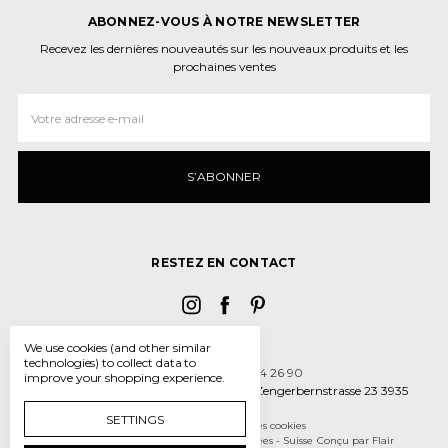
ABONNEZ-VOUS À NOTRE NEWSLETTER
Recevez les dernières nouveautés sur les nouveaux produits et les
prochaines ventes
Adresse
e‑mail
RESTEZ EN CONTACT
We use cookies (and other similar
technologies) to collect data to
Appelez-nous 027 934 26 90
improve your shopping experience.
La dragée design, Papierform GmbH Zengerbernstrasse 23 3935
Bürchen
SETTINGS
Gérer les paramètres des cookies
© 2026 La dragee design - boîtes et dragées - Suisse
Conçu par
Flair