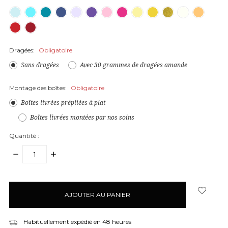
Dragées:
Obligatoire
Sans dragées
Avec 30 grammes de dragées amande
Montage des boîtes:
Obligatoire
Boîtes livrées prépliées à plat
Boîtes livrées montées par nos soins
Quantité :
DIMINUER
AUGMENTER
LA
LA
QUANTITÉ
QUANTITÉ
articles
:
:
en
stock
Habituellement expédié en 48 heures