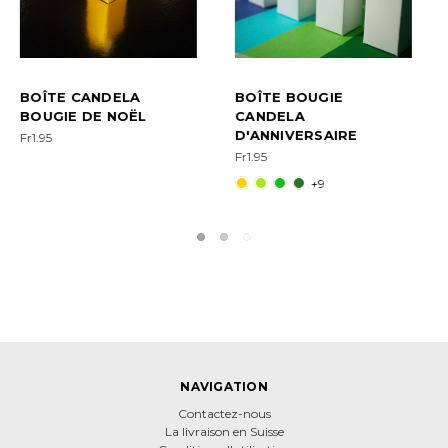
BOÎTE À LA BOUGIE,
BOÎTE À DRAGÉES
CONTENANT À
COMMUNION À LA
DRAGÉES
BOUGIE,
PERSONNALISÉE
Fr1.95
Fr2.95
+39
+39
NAVIGATION
Contactez-nous
La livraison en Suisse