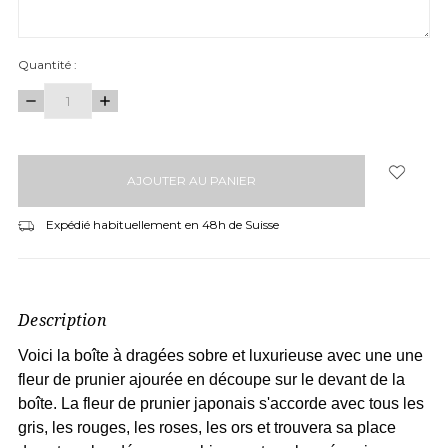
Quantité :
DIMINUER
AUGMENTER
LA
LA
QUANTITÉ
QUANTITÉ
articles
:
:
en
stock
Expédié habituellement en 48h de Suisse
Description
Voici la boîte à dragées sobre et luxurieuse avec une une
fleur de prunier ajourée en découpe sur le devant de la
boîte. La fleur de prunier japonais s'accorde avec tous les
gris, les rouges, les roses, les ors et trouvera sa place