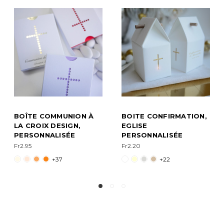
BOITE CONFIRMATION,
BOITE À DRAGÉES
BO
EGLISE
COMMUNION À LA
CO
PERSONNALISÉE
CROIX; PERSONNALISÉE
CO
PE
Fr2.20
Fr2.95
Fr2
+22
+39