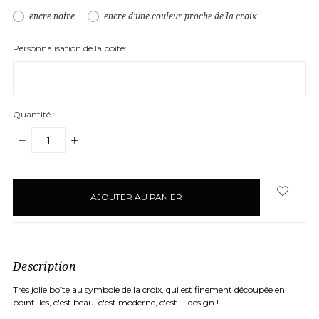
encre noire
encre d'une couleur proche de la croix
Personnalisation de la boîte:
Quantité :
DIMINUER
AUGMENTER
LA
LA
QUANTITÉ
QUANTITÉ
articles
:
:
en
stock
Description
Très jolie boîte au symbole de la croix, qui est finement découpée en
pointillés, c'est beau, c'est moderne, c'est ... design !