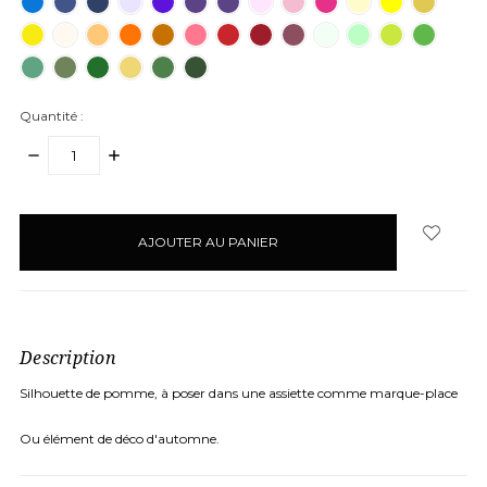
Quantité :
DIMINUER
AUGMENTER
LA
LA
QUANTITÉ
QUANTITÉ
articles
:
:
en
stock
Description
Silhouette de pomme, à poser dans une assiette comme marque-place
Ou élément de déco d'automne.