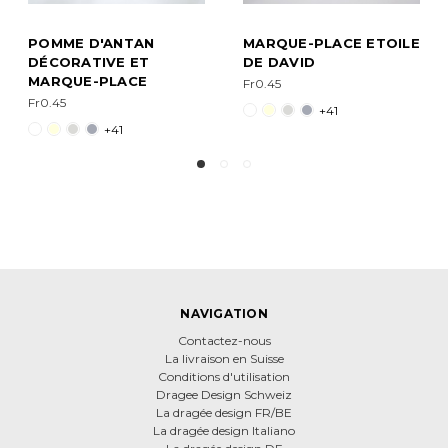
ACE ETOILE
COLOMBE DE
MARQUE-PLA
DÉCORATION ET
CLÉMATITE
MARQUE-PLACE
Fr0.45
Fr0.45
41
+41
+41
NAVIGATION
Contactez-nous
La livraison en Suisse
Conditions d'utilisation
Dragee Design Schweiz
La dragée design FR/BE
La dragée design Italiano