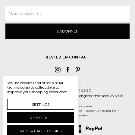
Adresse
e‑mail
RESTEZ EN CONTACT
We use cookies (and other similar
technologies) to collect data to
Appelez-nous 027 934 26 90
improve your shopping experience.
La dragée design, Papierform GmbH Zengerbernstrasse 23 3935
Bürchen
SETTINGS
Gérer les paramètres des cookies
© 2026 La dragee design - boîtes et dragées - Suisse
Conçu par
Flair
Propulsé par
BigCommerce
REJECT ALL
ACCEPT ALL COOKIES