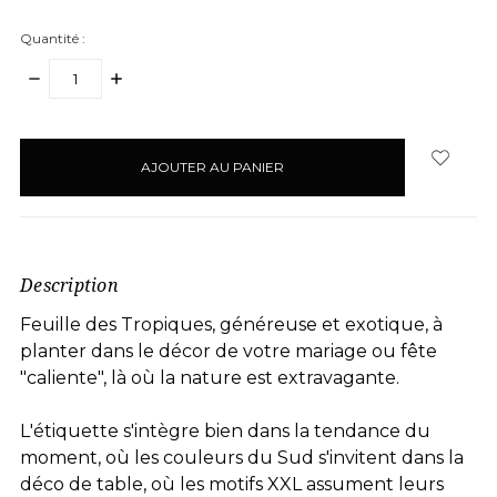
Quantité :
DIMINUER
AUGMENTER
LA
LA
QUANTITÉ
QUANTITÉ
articles
:
:
en
stock
Description
Feuille des Tropiques, généreuse et exotique, à
planter dans le décor de votre mariage ou fête
"caliente", là où la nature est extravagante.
L'étiquette s'intègre bien dans la tendance du
moment, où les couleurs du Sud s'invitent dans la
déco de table, où les motifs XXL assument leurs