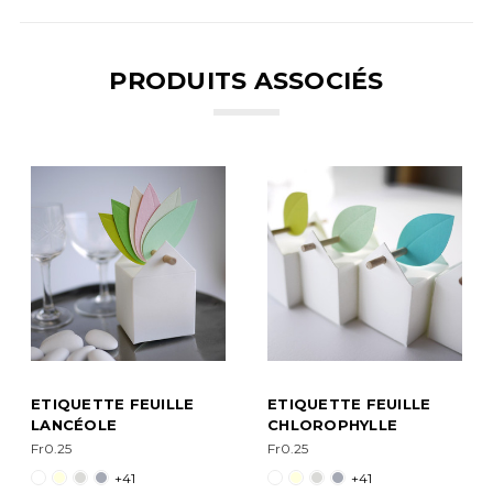
PRODUITS ASSOCIÉS
EUILLE
ETIQUETTE FEUILLE
ETIQUETTE PET
CHLOROPHYLLE
FEUILLE
CHLOROPHYLL
Fr0.25
Fr0.20
+41