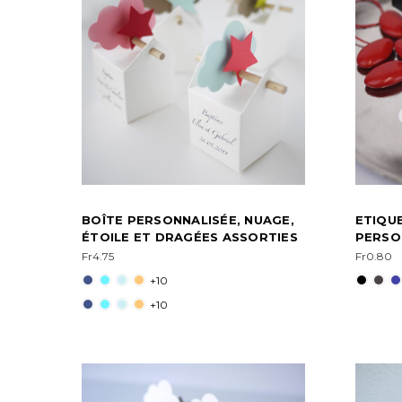
BOÎTE PERSONNALISÉE, NUAGE,
ETIQU
ÉTOILE ET DRAGÉES ASSORTIES
PERSO
Fr4.75
Fr0.80
+10
+10