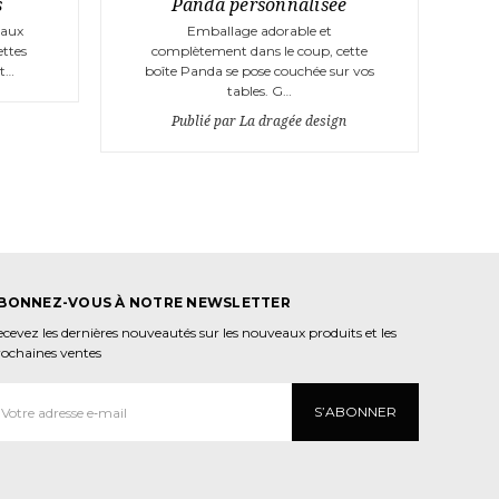
s
Panda personnalisée
 aux
Emballage adorable et
ettes
complètement dans le coup, cette
at…
boîte Panda se pose couchée sur vos
tables. G…
Publié par La dragée design
BONNEZ-VOUS À NOTRE NEWSLETTER
cevez les dernières nouveautés sur les nouveaux produits et les
rochaines ventes
dresse
mail