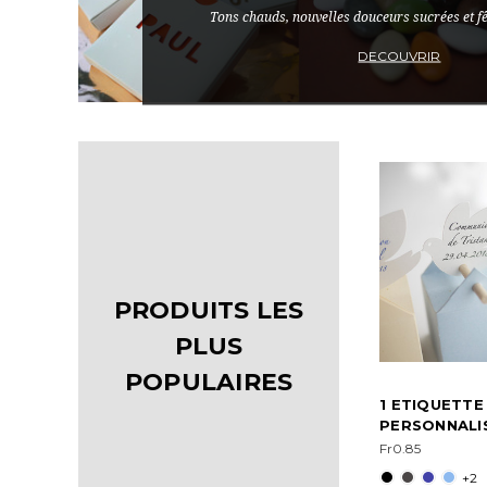
Tons chauds, nouvelles douceurs sucrées et f
DECOUVRIR
PRODUITS LES
PLUS
POPULAIRES
1 ETIQUETT
PERSONNALI
Fr0.85
+2