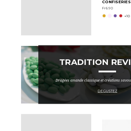
CONFISERIES
Fr6.90
+10
TRADITION REVI
Dragées amande classique et créations savou
DEGUSTEZ