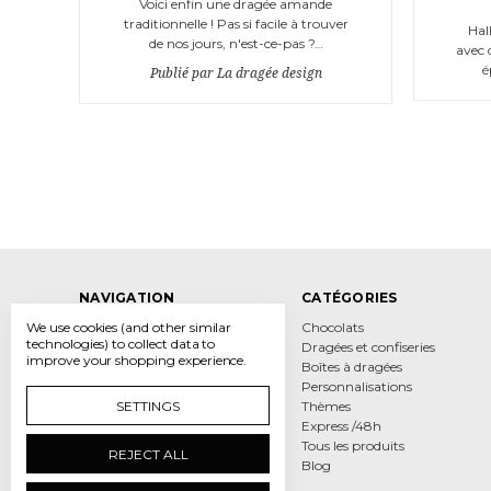
Voici enfin une dragée amande
traditionnelle ! Pas si facile à trouver
Hal
de nos jours, n'est-ce-pas ?…
avec 
é
Publié par La dragée design
NAVIGATION
CATÉGORIES
We use cookies (and other similar
Contactez-nous
Chocolats
technologies) to collect data to
La livraison en Suisse
Dragées et confiseries
improve your shopping experience.
Conditions d'utilisation
Boîtes à dragées
Dragee Design Schweiz
Personnalisations
SETTINGS
La dragée design FR/BE
Thèmes
La dragée design Italiano
Express /48h
La dragée design DE
Tous les produits
REJECT ALL
Blog
Blog
Plan du site