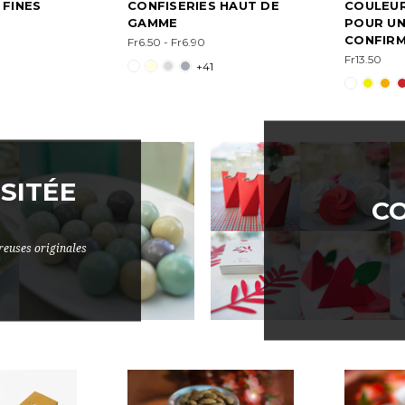
 FINES
CONFISERIES HAUT DE
COULEUR
GAMME
POUR U
CONFIR
Fr6.50 - Fr6.90
Fr13.50
+41
SITÉE
C
reuses originales