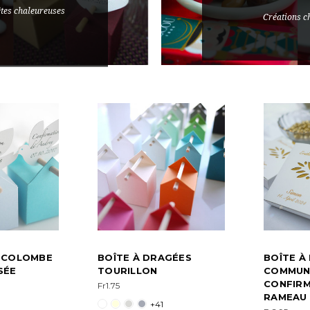
êtes chaleureuses
Créations c
E COLOMBE
BOÎTE À DRAGÉES
BOÎTE À
SÉE
TOURILLON
COMMUN
CONFIRM
Fr1.75
RAMEAU 
+41