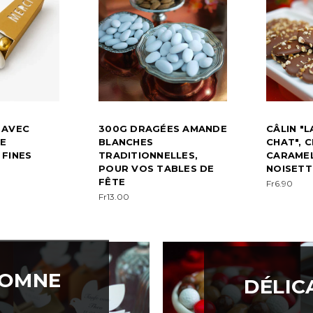
 AVEC
300G DRAGÉES AMANDE
CÂLIN "
E
BLANCHES
CHAT", 
 FINES
TRADITIONNELLES,
CARAMEL
POUR VOS TABLES DE
NOISETT
FÊTE
Fr6.90
Fr13.00
TOMNE
DÉLIC