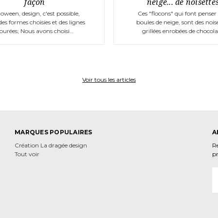
façon
neige... de noisette
loween, design, c'est possible,
Ces "flocons" qui font penser
des formes choisies et des lignes
boules de neige, sont des nois
purées; Nous avons choisi…
grillées enrobées de chocol
Voir tous les articles
MARQUES POPULAIRES
A
Création La dragée design
Re
Tout voir
p
A
e‑