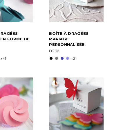
DRAGÉES
BOÎTE À DRAGÉES
 EN FORME DE
MARIAGE
PERSONNALISÉE
Fr2.75
+41
+2