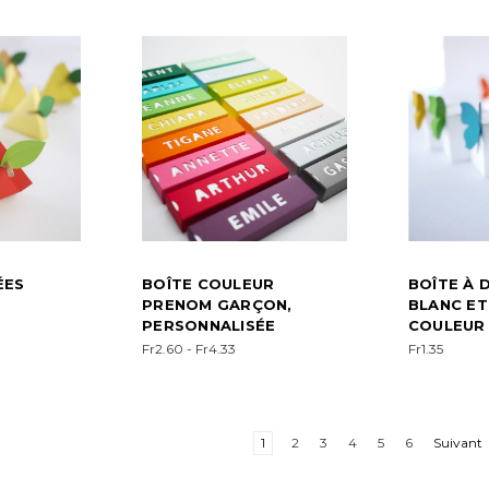
ÉES
BOÎTE COULEUR
BOÎTE À 
PRENOM GARÇON,
BLANC ET
PERSONNALISÉE
COULEUR
Fr2.60 - Fr4.33
Fr1.35
1
2
3
4
5
6
Suivant