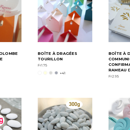
COLOMBE
BOÎTE À DRAGÉES
BOÎTE À 
E
TOURILLON
COMMUNI
CONFIRM
Fr1.75
RAMEAU D
+41
Fr2.95