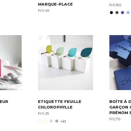
MARQUE-PLACE
Fr0.80
Fr0.45
EUR
ETIQUETTE FEUILLE
BOÎTE À 
CHLOROPHYLLE
GARÇON 
PRÉNOM 
Fr0.25
Fr2.70
+41